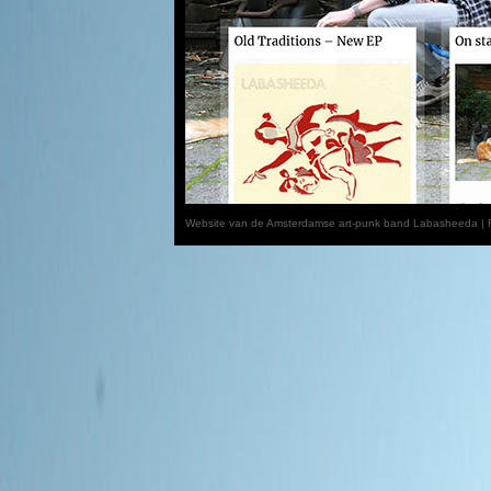
Website van de Amsterdamse art-punk band Labasheeda | F