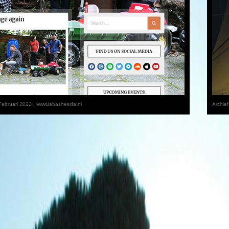
ebruari 2022 | www.labasheeda.nl
Archie