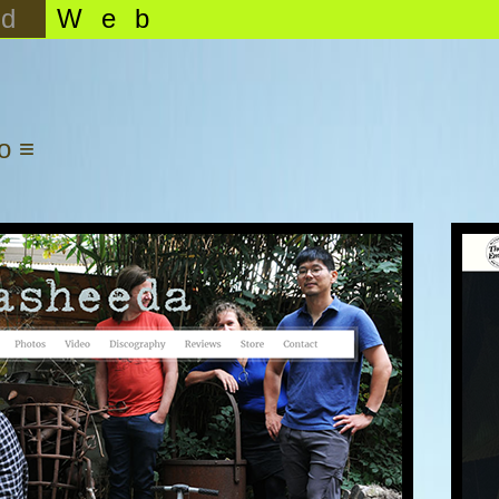
id
Web
o ≡